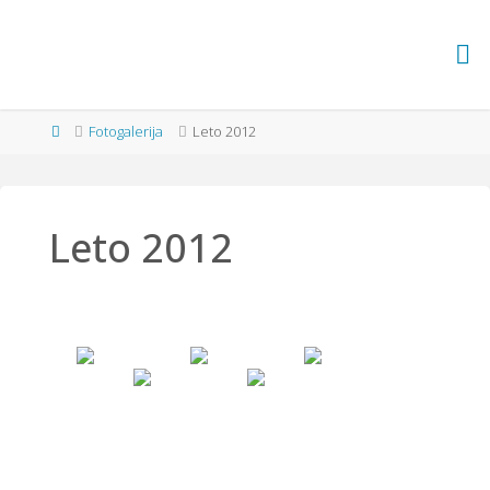
Skip
to
ATLETSKI
content
KLUB
Home
Fotogalerija
Leto 2012
POMURJE
Leto 2012