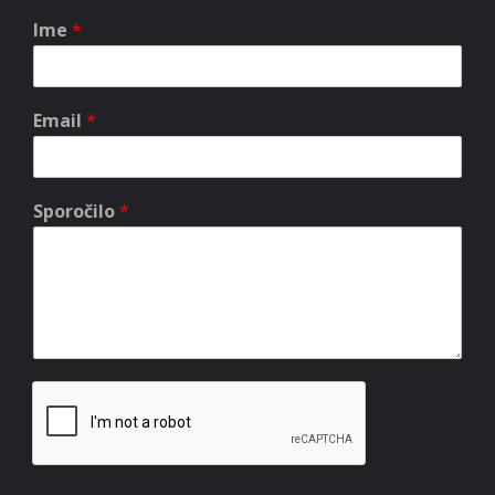
Ime
*
Email
*
Sporočilo
*