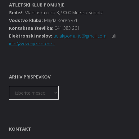
ATLETSKI KLUB POMURJE
Sedež
: Mladinska ulica 3, 9000 Murska Sobota
Vodstvo kluba
:
Majda Koren v.d.
Kontaktna številka:
041 383 261
Elektronski naslov:
uo.akpomurje@gmail.com
ali
info@vezenje-koren.si
ARHIV PRISPEVKOV
ARHIV
PRISPEVKOV
KONTAKT