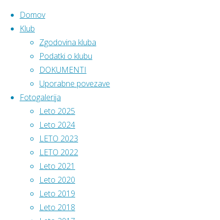
Domov
Klub
Zgodovina kluba
Skip
Home
Podatki
Podatki o klubu
Klub
Uporabne
to
DOKUMENTI
povezave
Uporabne
ATLETSKI
content
Uporabne povezave
KLUB
Fotogalerija
POMURJE
povezave
Leto 2025
Leto 2024
Sedež
:
LETO 2023
Mladinska
LETO 2022
ulica 3,
Leto 2021
9000
Leto 2020
Atletska
Murska
Leto 2019
zveza
Sobota
Leto 2018
Slovenije
Vodstvo