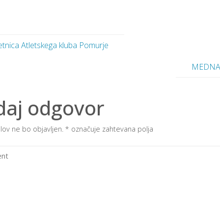
etnica Atletskega kluba Pomurje
MEDNAR
aj odgovor
lov ne bo objavljen.
*
označuje zahtevana polja