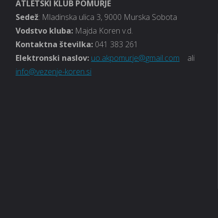
ATLETSKI KLUB POMURJE
Sedež
: Mladinska ulica 3, 9000 Murska Sobota
Vodstvo kluba
:
Majda Koren v.d.
Kontaktna številka:
041 383 261
Elektronski naslov:
uo.akpomurje@gmail.com
ali
info@vezenje-koren.si