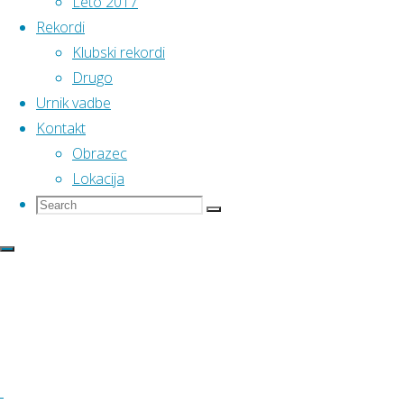
Leto 2017
kluba
:
Rekordi
Urške
Majda
Klubski rekordi
Koren v.d.
Drugo
Urnik vadbe
Martinec
Kontakt
Obrazec
na
Lokacija
Search
Search
Search
for:
Državnem
Atletski
prvenstvu
klub
Pomurje
v Celju