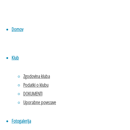
9. 8. 2025
9. 8.
2025
Domov
V Celju je bilo 2. in
3. avgusta 2025
Klub
Prvenstvo Slovenije
za člane in članice,
na katerem sta
Zgodovina kluba
uspešno tekmovala
Podatki o klubu
tudi naša atleta
DOKUMENTI
Urška Martinec in
Uporabne povezave
Tvit Trajbarič.
Fotogalerija
Urška je z