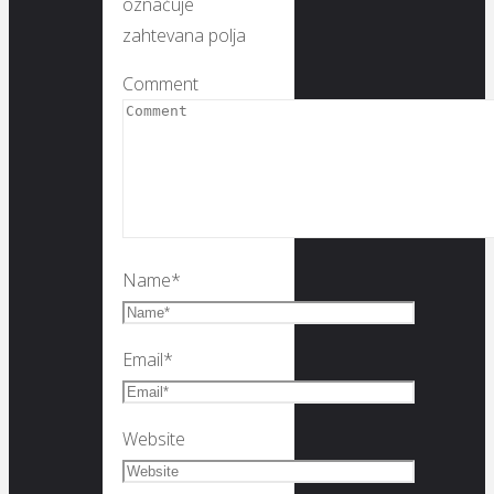
označuje
zahtevana polja
Comment
Name
*
Email
*
Website