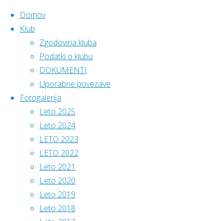
Domov
Klub
Zgodovina kluba
Skip
Home
Podatki
Podatki o klubu
AK Pomurje
2.
to
DOKUMENTI
mesto Urške
ATLETSKI
content
Uporabne povezave
Martinec na
KLUB
Fotogalerija
Državnem
POMURJE
Leto 2025
prvenstvu v Celju
Leto 2024
Sedež
:
LETO 2023
Mladinska
LETO 2022
ulica 3,
Leto 2021
9000
2.
Leto 2020
Murska
Leto 2019
Sobota
Leto 2018
mesto
Vodstvo