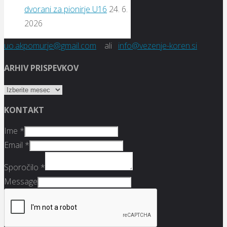
dvorani za pionirje U16
24. 6.
2026
uo.akpomurje@gmail.com
ali
info@vezenje-koren.si
ARHIV PRISPEVKOV
ARHIV
PRISPEVKOV
KONTAKT
Ime
*
Email
*
Sporočilo
*
Message