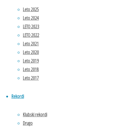
najboljšim letošnjim
Leto 2025
rezultatom na
3000 m 10.23,82
Leto 2024
osvojila 2. mesto in
LETO 2023
srebrno medaljo,
LETO 2022
Tvit je na 400 m
Leto 2021
postavil nov osebni
Leto 2020
rekor 50.18 in
Leto 2019
osvojil 6. mesto, na
Leto 2018
800 m je z
Leto 2017
rezultatom 1:58,53
osvojil 9. mesto.
Rekordi
Čestitamo!
Klubski rekordi
Drugo