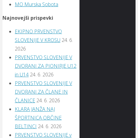
MO Murska Sobota
Najnovejši prispevki
EKIPNO PRVENSTVO
SLOVENIJE V KROSU
24. 6.
2026
PRVENSTVO SLOVENIJE V
DVORANI ZA PIONIRJE U12
in U14
24. 6. 2026
PRVENSTVO SLOVENIJE V
DVORANI ZA ČLANE IN
ČLANICE
24. 6. 2026
KLARA JANŽA NAJ
ŠPORTNICA OBČINE
BELTINCI
24. 6. 2026
PRVENSTVO SLOVENIJE v