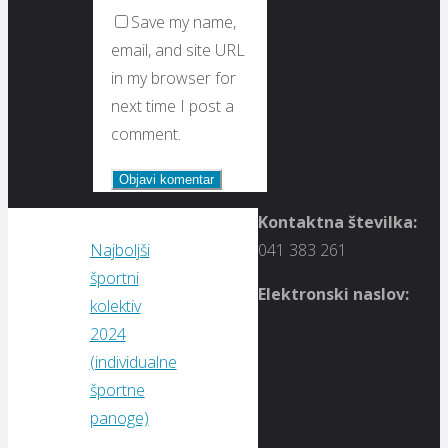
Save my name,
email, and site URL
in my browser for
next time I post a
comment.
Kontaktna številka:
Najboljši
041 383 261
športni
Elektronski naslov:
kolektiv
2024
(individualne
športne
panoge)