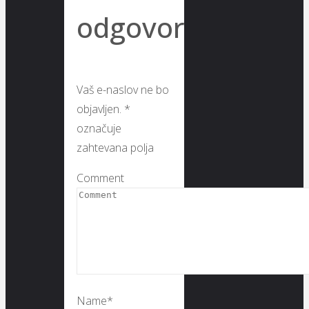
odgovor
Vaš e-naslov ne bo
objavljen.
*
označuje
zahtevana polja
Comment
Name
*