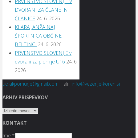
PRVENSTVO SLOVENIJE V
DVORANI ZA ČLANE IN
ČLANICE
24. 6. 2026
KLARA JANŽA NAJ
ŠPORTNICA OBČINE
BELTINCI
24. 6. 2026
PRVENSTVO SLOVENIJE v
dvorani za pionirje U16
24. 6.
2026
uo.akpomurje@gmail.com
ali
info@vezenje-koren.si
ARHIV PRISPEVKOV
ARHIV
PRISPEVKOV
KONTAKT
Ime
*