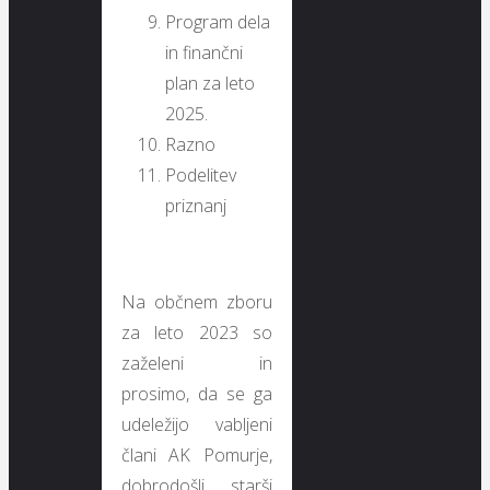
Program dela
in finančni
plan za leto
2025.
Razno
Podelitev
priznanj
Na občnem zboru
za leto 2023 so
zaželeni in
prosimo, da se ga
udeležijo vabljeni
člani AK Pomurje,
dobrodošli starši