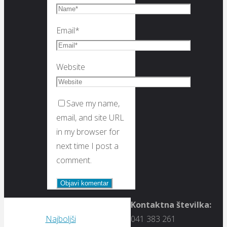
Email
*
Website
Save my name,
email, and site URL
in my browser for
next time I post a
comment.
Kontaktna številka:
Najboljši
041 383 261