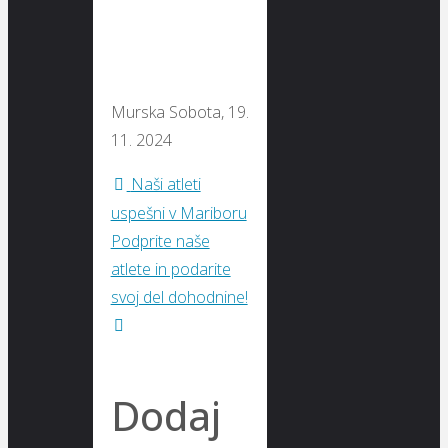
Murska Sobota, 19.
11. 2024
Naši atleti
uspešni v Mariboru
Podprite naše
atlete in podarite
svoj del dohodnine!
Dodaj