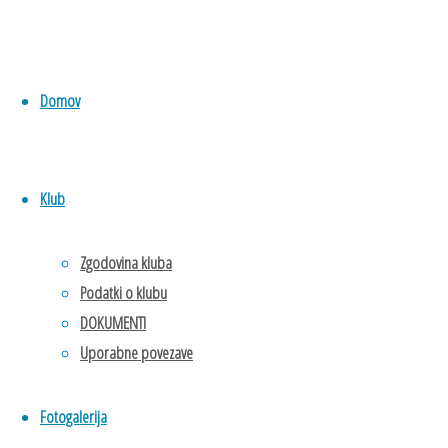
petek 6. 12. 2024
ob 18:00 uri v
prostorih
restavracije Huber,
Domov
Cankarjeva ulica 56
v Murski Soboti.
Klub
Dnevni red:
Zgodovina kluba
Otvoritev in
Podatki o klubu
pozdrav.
DOKUMENTI
Izvolitev
Uporabne povezave
organov
občnega
zbora:
Fotogalerija
delovnega