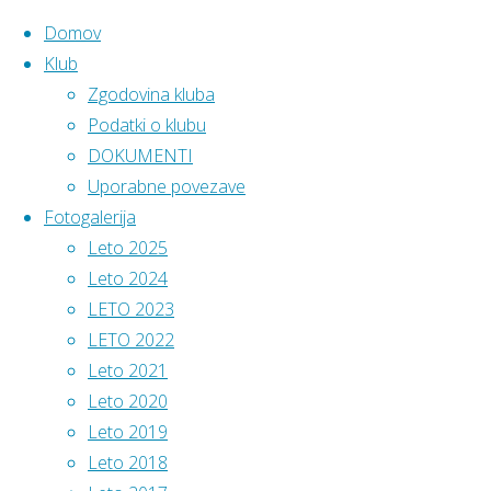
Domov
Klub
Zgodovina kluba
Skip
Home
Podatki
Podatki o klubu
AK Pomurje
to
DOKUMENTI
Vabilo na redni
ATLETSKI
content
Uporabne povezave
občni zbor
KLUB
Fotogalerija
POMURJE
Leto 2025
Leto 2024
Sedež
:
LETO 2023
Mladinska
LETO 2022
ulica 3,
Leto 2021
9000
Vabilo
Leto 2020
Murska
Leto 2019
Sobota
Leto 2018
na
Vodstvo