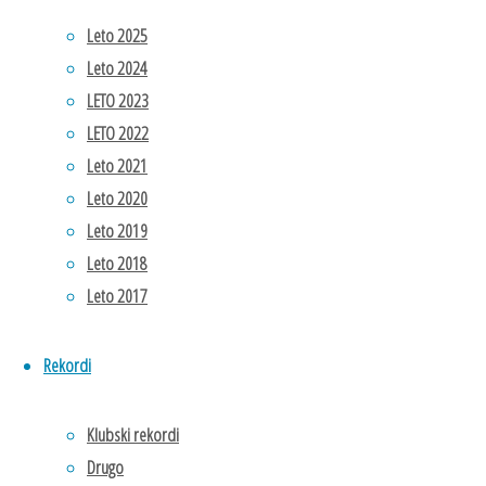
predsedstva,
Leto 2025
verifikacijske
Leto 2024
komisije,
LETO 2023
zapisnikarja
LETO 2022
in dveh
Leto 2021
overovateljev.
Leto 2020
Poročilo
Leto 2019
verifikacijske
Leto 2018
komisije.
Leto 2017
Finančno
poročilo za
leto 2023.
Rekordi
Poročilo
Nadzornega
Klubski rekordi
odbora (NO)
Drugo
za leto 2023.