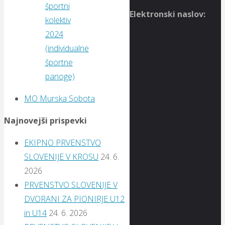
športni
Elektronski naslov:
kolektiv
2024
(individualne
športne
panoge)
MO Murska Sobota
Najnovejši prispevki
EKIPNO PRVENSTVO
SLOVENIJE V KROSU
24. 6.
2026
PRVENSTVO SLOVENIJE V
DVORANI ZA PIONIRJE U12
in U14
24. 6. 2026