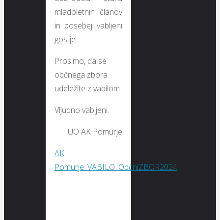
mladoletnih članov
in posebej vabljeni
gostje.
Prosimo, da se
občnega zbora
udeležite z vabilom.
Vljudno vabljeni.
UO AK Pomurje
AK
Pomurje_VABILO_ObčniZBOR2024