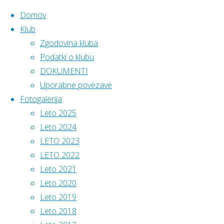
Domov
Klub
Zgodovina kluba
Skip
Home
Podatki
Podatki o klubu
AK Pom
to
DOKUMENTI
content
Uporabne povezave
Najboljši
Fotogalerija
športni
Leto 2025
kolektiv
Leto 2024
2024
LETO 2023
(individualne
LETO 2022
športne
Leto 2021
panoge)
Leto 2020
Jur
MO Murska Sobota
Leto 2019
Leto 2018
Najnovejši prispevki