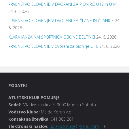
PRVENSTVO SLOVENIJE V DVORANI ZA PIONIRJE U12 in U14
24. 6. 2026
PRVENSTVO SLOVENIJE V DVORANI ZA ČLANE IN ČLANICE
24.
6. 2026
KLARA JANŽA NAJ ŠPORTNICA OBČINE BELTINCI
24. 6. 2026
PRVENSTVO SLOVENIJE v dvorani za pionirje U16
24. 6. 2026
PODATKI
ATLETSKI KLUB POMURJE
Sedež
: Mladinska ulica 3, 9000 Murska Sobota
Vodstvo kluba
:
Majda Koren v.d.
Kontaktna številka:
041 383 261
Elektronski naslov:
uo.akpomurje@gmail.com
ali