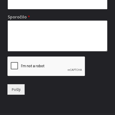
Sporočilo
*
Pošlji