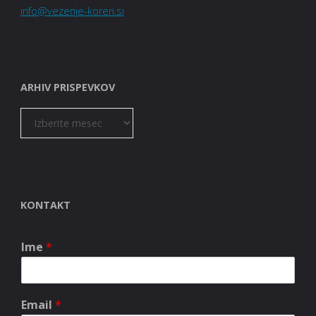
info@vezenje-koren.si
ARHIV PRISPEVKOV
ARHIV
PRISPEVKOV
KONTAKT
Ime
*
Email
*