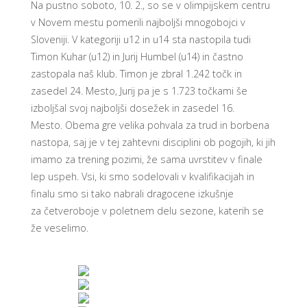
Na pustno soboto, 10. 2., so se v olimpijskem centru
v Novem mestu pomerili najboljši mnogobojci v
Sloveniji. V kategoriji u12 in u14 sta nastopila tudi
Timon Kuhar (u12) in Jurij Humbel (u14) in častno
zastopala naš klub. Timon je zbral 1.242 točk in
zasedel 24. Mesto, Jurij pa je s 1.723 točkami še
izboljšal svoj najboljši dosežek in zasedel 16.
Mesto. Obema gre velika pohvala za trud in borbena
nastopa, saj je v tej zahtevni disciplini ob pogojih, ki jih
imamo za trening pozimi, že sama uvrstitev v finale
lep uspeh. Vsi, ki smo sodelovali v kvalifikacijah in
finalu smo si tako nabrali dragocene izkušnje
za četveroboje v poletnem delu sezone, katerih se
že veselimo.