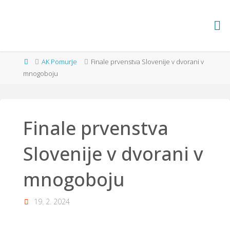
Skip
to
ATLETSKI
content
KLUB
Home
AK Pomurje
Finale prvenstva Slovenije v dvorani v
POMURJE
mnogoboju
Finale prvenstva
Slovenije v dvorani v
mnogoboju
19. 2. 2024