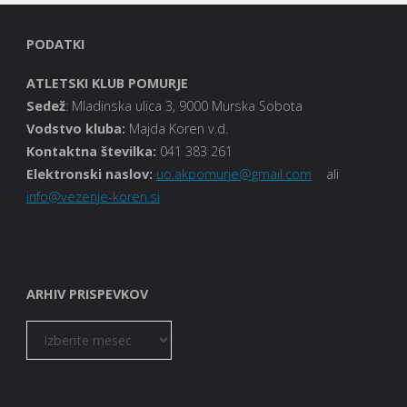
PODATKI
ATLETSKI KLUB POMURJE
Sedež
: Mladinska ulica 3, 9000 Murska Sobota
Vodstvo kluba
:
Majda Koren v.d.
Kontaktna številka:
041 383 261
Elektronski naslov:
uo.akpomurje@gmail.com
ali
info@vezenje-koren.si
ARHIV PRISPEVKOV
ARHIV
PRISPEVKOV