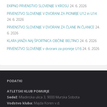
EKIPNO PRVENSTVO SLOVENIJE V KROSU
24. 6. 2026
PRVENSTVO SLOVENIJE V DVORANI ZA PIONIRJE U12 in U14
24. 6. 2026
PRVENSTVO SLOVENIJE V DVORANI ZA ČLANE IN ČLANICE
24.
6. 2026
KLARA JANŽA NAJ ŠPORTNICA OBČINE BELTINCI
24. 6. 2026
PRVENSTVO SLOVENIJE v dvorani za pionirje U16
24. 6. 2026
PODATKI
ATLETSKI KLUB POMURJE
Sedež
: Mladinska ulica 3, 9000 Murska Sobota
Vodstvo kluba
:
Majda Koren v.d.