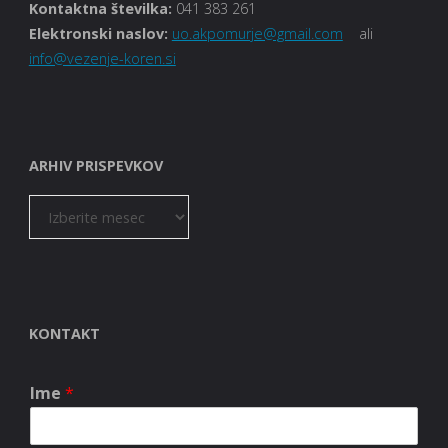
Kontaktna številka:
041 383 261
Elektronski naslov:
uo.akpomurje@gmail.com
ali
info@vezenje-koren.si
ARHIV PRISPEVKOV
ARHIV
PRISPEVKOV
KONTAKT
Ime
*