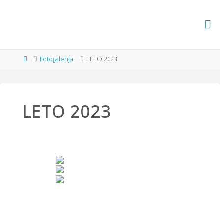
Skip
to
ATLETSKI
content
KLUB
Home
Fotogalerija
LETO 2023
POMURJE
LETO 2023