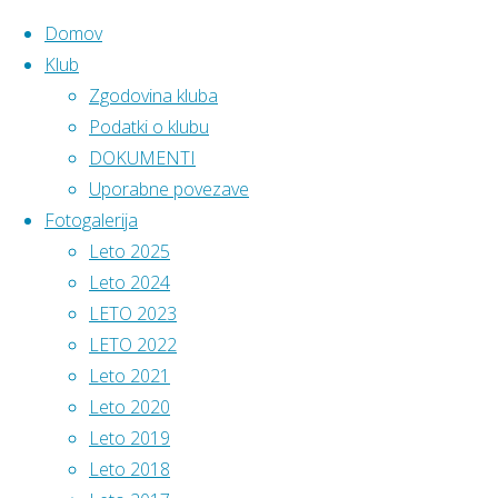
Domov
Klub
Zgodovina kluba
Skip
Home
Podatki
Podatki o klubu
Fotogale
to
DOKUMENTI
content
Uporabne povezave
Najboljši
Fot
Fotogalerija
športni
Leto 2025
kolektiv
Leto 2024
2024
LETO 2023
(individualne
LETO 2022
športne
Leto 2021
panoge)
Leto 2020
MO Murska Sobota
Leto 2019
Leto 2018
Najnovejši prispevki