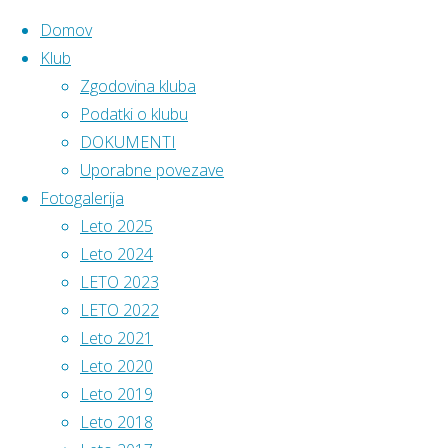
Domov
Klub
Zgodovina kluba
Skip
Home
Podatki
Podatki o klubu
Fotogalerija
Leto
to
DOKUMENTI
2018
Leto
ATLETSKI
content
Uporabne povezave
KLUB
Fotogalerija
POMURJE
2018
Leto 2025
Leto 2024
Sedež
:
LETO 2023
Mladinska
LETO 2022
ulica 3,
no images were
Leto 2021
9000
found
Leto 2020
Leto 2019
Murska Sobota
Leto 2018
Najboljši
Vodstvo kluba
:
Majda