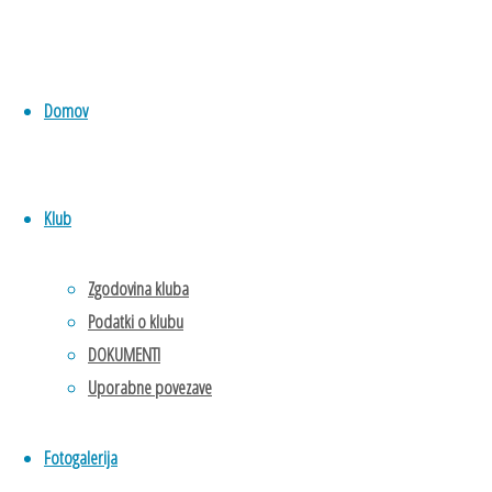
DVORANI ZA ČLANE IN
ČLANICE
24. 6. 2026
KLARA JANŽA NAJ
Domov
ŠPORTNICA OBČINE
BELTINCI
24. 6. 2026
PRVENSTVO SLOVENIJE v
dvorani za pionirje U16
24. 6.
Klub
2026
Zgodovina kluba
uo.akpomurje@gmail.com
ali
info@vezenje-koren.si
Podatki o klubu
ARHIV PRISPEVKOV
DOKUMENTI
ARHIV
Uporabne povezave
PRISPEVKOV
KONTAKT
Fotogalerija
Ime
*